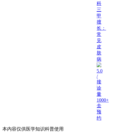
科
三
甲
擅
长：
常
见
皮
肤
病
5.0
/
接
诊
量
1000+
去
预
约
本内容仅供医学知识科普使用