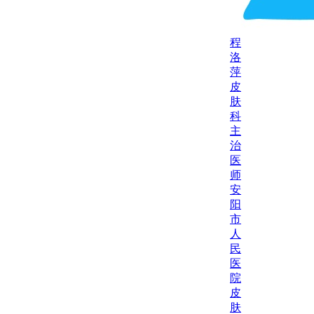
程
洛
萍
皮
肤
科
主
治
医
师
安
阳
市
人
民
医
院
皮
肤