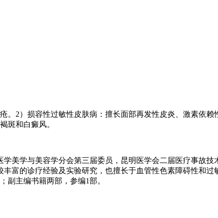
疱疮。2）损容性过敏性皮肤病：擅长面部再发性皮炎、激素依赖
黄褐斑和白癜风。
医学美学与美容学分会第三届委员，昆明医学会二届医疗事故技
较丰富的诊疗经验及实验研究，也擅长于血管性色素障碍性和过
；副主编书籍两部，参编1部。