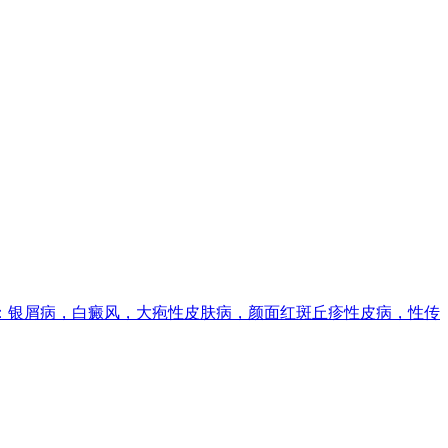
长：银屑病，白癜风，大疱性皮肤病，颜面红斑丘疹性皮病，性传