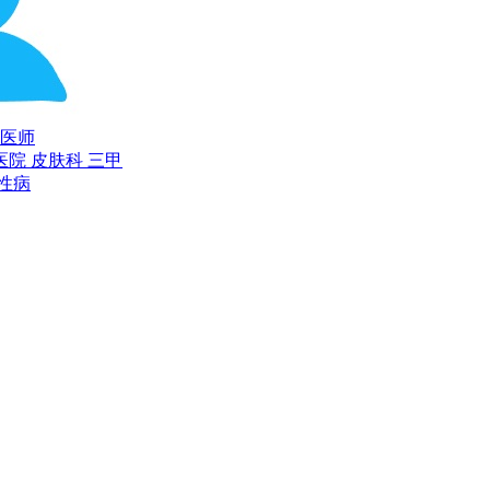
医师
医院 皮肤科
三甲
性病