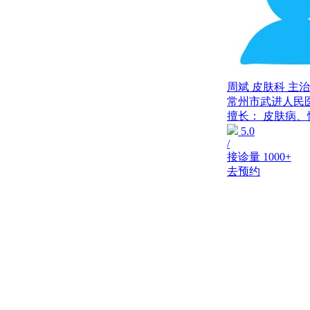
周斌
皮肤科
主治
常州市武进人民
擅长：
皮肤病、
5.0
/
接诊量
1000+
去预约