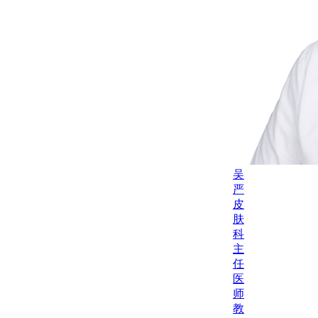
吴
严
皮
肤
科
主
任
医
师
教