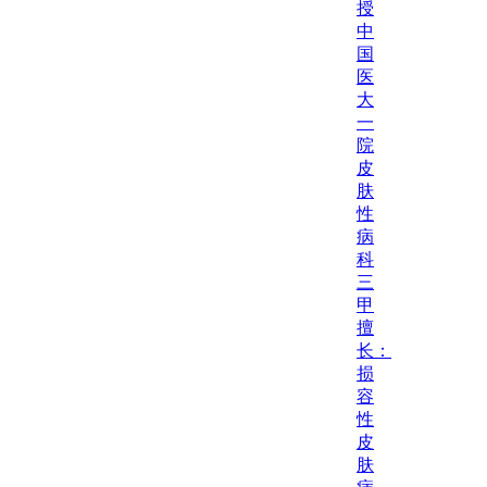
授
中
国
医
大
一
院
皮
肤
性
病
科
三
甲
擅
长：
损
容
性
皮
肤