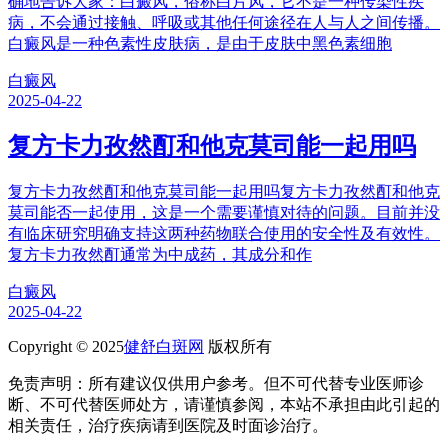
确地告诉大家：白癜风，俗称白片风，它不是一种传染性疾
病，不会通过接触、呼吸或其他任何途径在人与人之间传播。
白癜风是一种色素性皮肤病，是由于皮肤中黑色素细胞
白癜风
2025-04-22
复方卡力孜然酊和他克莫司能一起用吗
复方卡力孜然酊和他克莫司能一起用吗复方卡力孜然酊和他克
莫司能否一起使用，这是一个需要谨慎对待的问题。目前并没
有临床研究明确支持这两种药物联合使用的安全性及有效性。
复方卡力孜然酊通常为中成药，其成分和作
白癜风
2025-04-22
Copyright © 2025
健舒白斑网
版权所有
免责声明：所有建议仅供用户参考。但不可代替专业医师诊
断、不可代替医师处方，请谨慎参阅，本站不承担由此引起的
相关责任，治疗疾病请到医院及时面诊治疗。