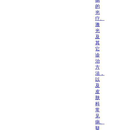
病
的
光
疗、
激
光
及
其
它
诊
治
方
法，
以
及
皮
肤
科
常
见
病、
疑