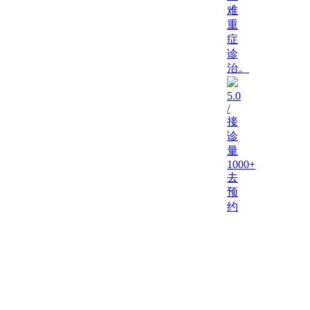
难
重
症
诊
治。
5.0
/
接
诊
量
1000+
去
预
约