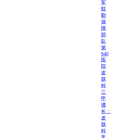
军
联
勤
保
障
部
队
第
940
医
院
皮
肤
科
三
甲
擅
长：
皮
肤
科
常