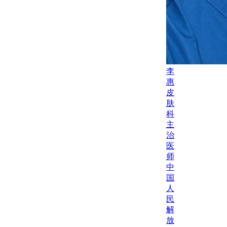
李
惠
皮
肤
科
主
治
医
师
中
国
人
民
解
放