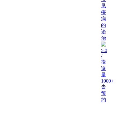
见
疾
病
的
诊
治
5.0
/
接
诊
量
1000+
去
预
约