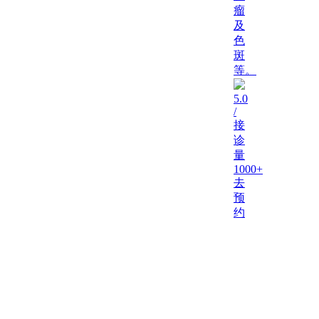
瘤
及
色
斑
等。
5.0
/
接
诊
量
1000+
去
预
约