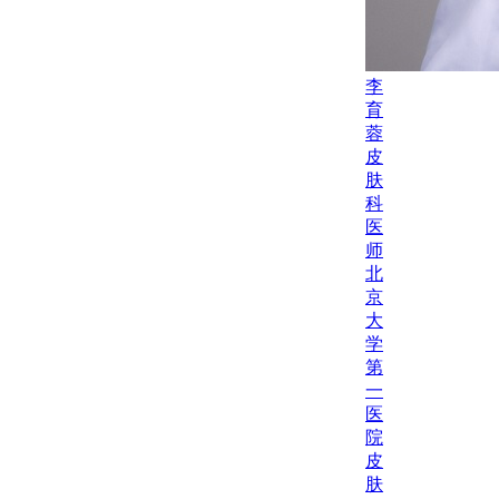
李
育
蓉
皮
肤
科
医
师
北
京
大
学
第
一
医
院
皮
肤