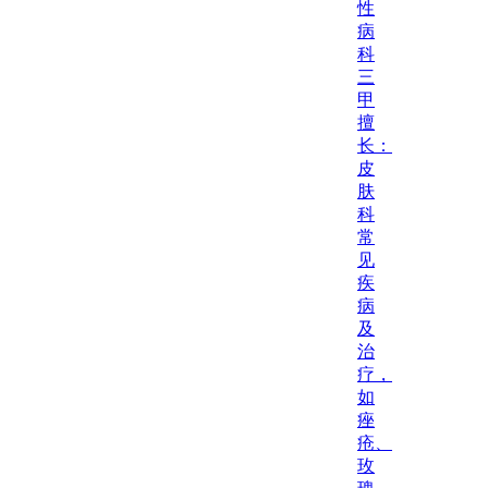
性
病
科
三
甲
擅
长：
皮
肤
科
常
见
疾
病
及
治
疗，
如
痤
疮、
玫