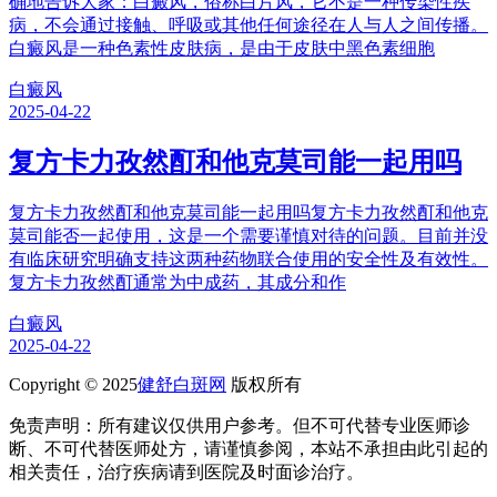
确地告诉大家：白癜风，俗称白片风，它不是一种传染性疾
病，不会通过接触、呼吸或其他任何途径在人与人之间传播。
白癜风是一种色素性皮肤病，是由于皮肤中黑色素细胞
白癜风
2025-04-22
复方卡力孜然酊和他克莫司能一起用吗
复方卡力孜然酊和他克莫司能一起用吗复方卡力孜然酊和他克
莫司能否一起使用，这是一个需要谨慎对待的问题。目前并没
有临床研究明确支持这两种药物联合使用的安全性及有效性。
复方卡力孜然酊通常为中成药，其成分和作
白癜风
2025-04-22
Copyright © 2025
健舒白斑网
版权所有
免责声明：所有建议仅供用户参考。但不可代替专业医师诊
断、不可代替医师处方，请谨慎参阅，本站不承担由此引起的
相关责任，治疗疾病请到医院及时面诊治疗。