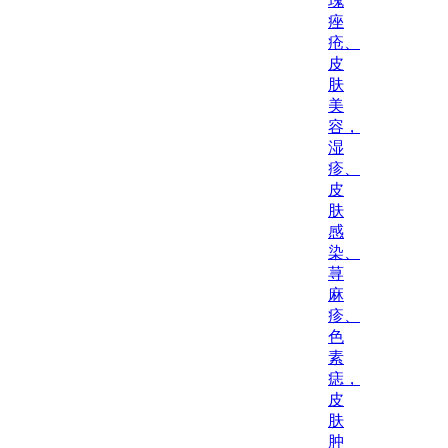
瑰
痤
疮、
皮
肤
美
容，
湿
疹、
皮
肤
感
染、
荨
麻
疹、
色
素
痣，
皮
肤
肿