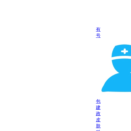
有
号
包
建
政
皮
肤