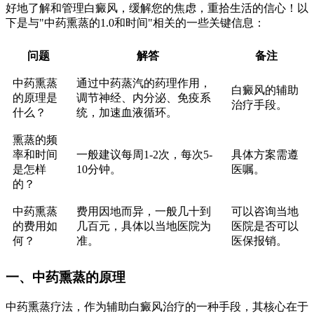
好地了解和管理白癜风，缓解您的焦虑，重拾生活的信心！以
下是与"中药熏蒸的1.0和时间"相关的一些关键信息：
问题
解答
备注
中药熏蒸
通过中药蒸汽的药理作用，
白癜风的辅助
的原理是
调节神经、内分泌、免疫系
治疗手段。
什么？
统，加速血液循环。
熏蒸的频
率和时间
一般建议每周1-2次，每次5-
具体方案需遵
是怎样
10分钟。
医嘱。
的？
中药熏蒸
费用因地而异，一般几十到
可以咨询当地
的费用如
几百元，具体以当地医院为
医院是否可以
何？
准。
医保报销。
一、中药熏蒸的原理
中药熏蒸疗法，作为辅助白癜风治疗的一种手段，其核心在于