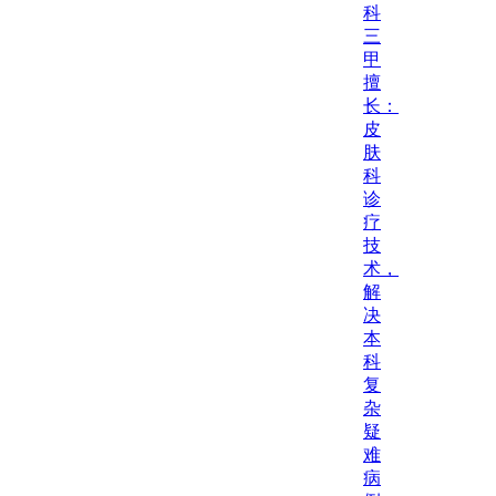
科
三
甲
擅
长：
皮
肤
科
诊
疗
技
术，
解
决
本
科
复
杂
疑
难
病