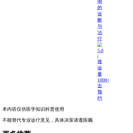
例
的
诊
断
与
治
疗
5.0
/
接
诊
量
1000+
去
预
约
本内容仅供医学知识科普使用
不能替代专业诊疗意见，具体决策请遵医嘱