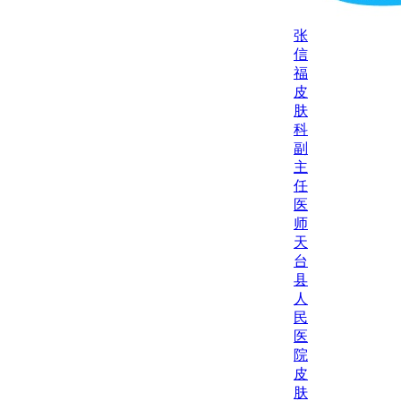
张
信
福
皮
肤
科
副
主
任
医
师
天
台
县
人
民
医
院
皮
肤