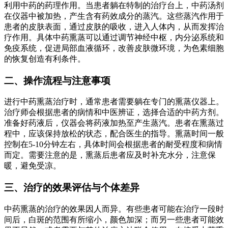
利用中药的药理作用。当患者躺在特制的治疗台上，中药汤剂
在仪器中被加热，产生含有药效成分的蒸汽。这些蒸汽作用于
患者的皮肤表面，通过皮肤的吸收，进入人体内，从而发挥治
疗作用。具体中药熏蒸可以通过调节神经中枢，内分泌系统和
免疫系统，促进局部血液循环，改善皮肤微环境，为色素细胞
的恢复创造有利条件。
二、操作流程与注意事项
进行中药熏蒸治疗时，通常患者需要躺在专门的熏蒸仪器上。
治疗师会根据患者的病情和中医辨证，选择合适的中药方剂。
准备好药液后，仪器会将药液加热至产生蒸汽。患者在熏蒸过
程中，应该保持放松的状态，配合医生的指导。熏蒸时间一般
控制在5-10分钟左右，具体时间会根据患者的耐受程度和病情
而定。需要注意的是，熏蒸后患者应及时补充水分，注意保
暖，避免受凉。
三、治疗的效果评估与个体差异
中药熏蒸的治疗的效果因人而异。有些患者可能在治疗一段时
间后，白斑的范围有所缩小，颜色加深；而另一些患者可能效