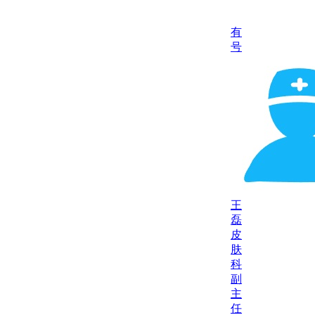
有
号
王
磊
皮
肤
科
副
主
任