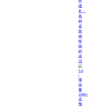
甲
擅
长：
各
种
皮
肤
病
性
病
的
诊
治
5.0
/
接
诊
量
1000+
去
预