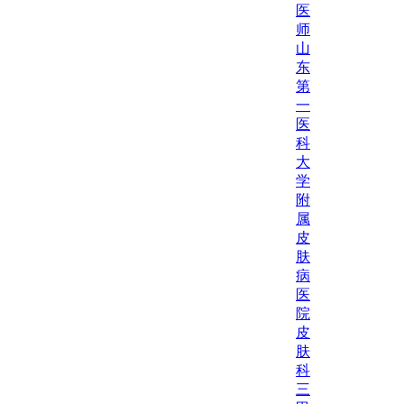
医
师
山
东
第
一
医
科
大
学
附
属
皮
肤
病
医
院
皮
肤
科
三