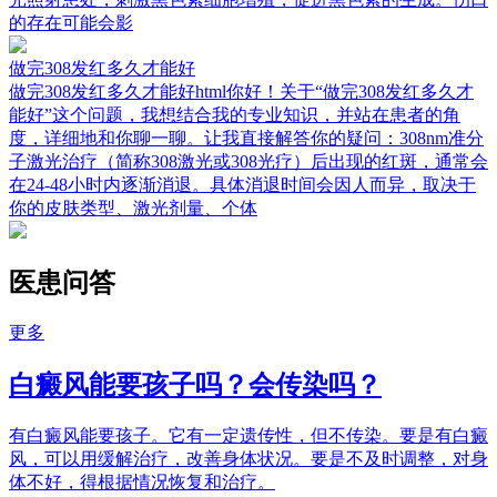
的存在可能会影
做完308发红多久才能好
做完308发红多久才能好html你好！关于“做完308发红多久才
能好”这个问题，我想结合我的专业知识，并站在患者的角
度，详细地和你聊一聊。让我直接解答你的疑问：308nm准分
子激光治疗（简称308激光或308光疗）后出现的红斑，通常会
在24-48小时内逐渐消退。具体消退时间会因人而异，取决于
你的皮肤类型、激光剂量、个体
医患问答
更多
白癜风能要孩子吗？会传染吗？
有白癜风能要孩子。它有一定遗传性，但不传染。要是有白癜
风，可以用缓解治疗，改善身体状况。要是不及时调整，对身
体不好，得根据情况恢复和治疗。