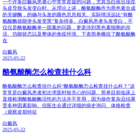
一个许多白癜风患者心中常常盘旋的问题，尤其当白斑出现在
头皮导致头发变白时。从理论上讲，酪氨酸酶作为黑色素合成
的关键酶，的确与头发的颜色息息相关。实际情况远比“有酪
氨酸酶就能使头发变黑”复杂得多。白癜风患者头发变白，不
仅仅是酪氨酸酶单一因素的问题，更牵涉到黑色素细胞的存
活、功能状态以及整体的免疫环境。下表简单概括了酪氨酸酶
在
白癜风
2025-05-22
酪氨酸酶怎么检查挂什么科
酪氨酸酶怎么检查挂什么科“酪氨酸酶怎么检查挂什么科？”这
常常是白癜风患者初次求医时较关心的问题。简单目前临床上
直接检测酪氨酸酶活性的方法并不常用，因为操作复杂且结果
受多种因素影响。但医生会通过详细的病史询问、体格检查
（观察皮损特征
白癜风
2025-05-22