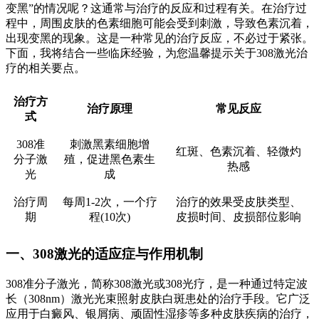
变黑”的情况呢？这通常与治疗的反应和过程有关。在治疗过
程中，周围皮肤的色素细胞可能会受到刺激，导致色素沉着，
出现变黑的现象。这是一种常见的治疗反应，不必过于紧张。
下面，我将结合一些临床经验，为您温馨提示关于308激光治
疗的相关要点。
治疗方
治疗原理
常见反应
式
308准
刺激黑素细胞增
红斑、色素沉着、轻微灼
分子激
殖，促进黑色素生
热感
光
成
治疗周
每周1-2次，一个疗
治疗的效果受皮肤类型、
期
程(10次)
皮损时间、皮损部位影响
一、308激光的适应症与作用机制
308准分子激光，简称308激光或308光疗，是一种通过特定波
长（308nm）激光光束照射皮肤白斑患处的治疗手段。它广泛
应用于白癜风、银屑病、顽固性湿疹等多种皮肤疾病的治疗，