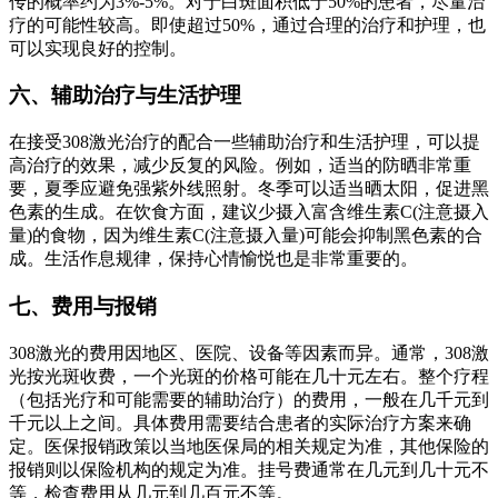
传的概率约为3%-5%。对于白斑面积低于50%的患者，尽量治
疗的可能性较高。即使超过50%，通过合理的治疗和护理，也
可以实现良好的控制。
六、辅助治疗与生活护理
在接受308激光治疗的配合一些辅助治疗和生活护理，可以提
高治疗的效果，减少反复的风险。例如，适当的防晒非常重
要，夏季应避免强紫外线照射。冬季可以适当晒太阳，促进黑
色素的生成。在饮食方面，建议少摄入富含维生素C(注意摄入
量)的食物，因为维生素C(注意摄入量)可能会抑制黑色素的合
成。生活作息规律，保持心情愉悦也是非常重要的。
七、费用与报销
308激光的费用因地区、医院、设备等因素而异。通常，308激
光按光斑收费，一个光斑的价格可能在几十元左右。整个疗程
（包括光疗和可能需要的辅助治疗）的费用，一般在几千元到
千元以上之间。具体费用需要结合患者的实际治疗方案来确
定。医保报销政策以当地医保局的相关规定为准，其他保险的
报销则以保险机构的规定为准。挂号费通常在几元到几十元不
等，检查费用从几元到几百元不等。