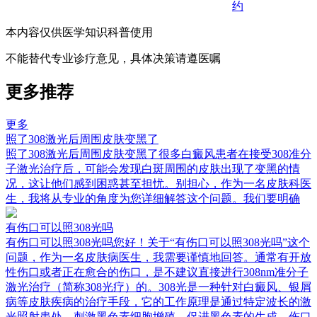
约
本内容仅供医学知识科普使用
不能替代专业诊疗意见，具体决策请遵医嘱
更多推荐
更多
照了308激光后周围皮肤变黑了
照了308激光后周围皮肤变黑了很多白癜风患者在接受308准分
子激光治疗后，可能会发现白斑周围的皮肤出现了变黑的情
况，这让他们感到困惑甚至担忧。别担心，作为一名皮肤科医
生，我将从专业的角度为您详细解答这个问题。我们要明确
有伤口可以照308光吗
有伤口可以照308光吗您好！关于“有伤口可以照308光吗”这个
问题，作为一名皮肤病医生，我需要谨慎地回答。通常有开放
性伤口或者正在愈合的伤口，是不建议直接进行308nm准分子
激光治疗（简称308光疗）的。308光是一种针对白癜风、银屑
病等皮肤疾病的治疗手段，它的工作原理是通过特定波长的激
光照射患处，刺激黑色素细胞增殖，促进黑色素的生成。伤口