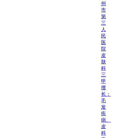
州
市
第
三
人
民
医
院
皮
肤
科
三
甲
擅
长：
毛
发
疾
病、
皮
科