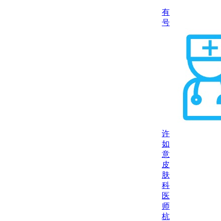
有
号
许
如
意
皮
肤
科
医
师
杭