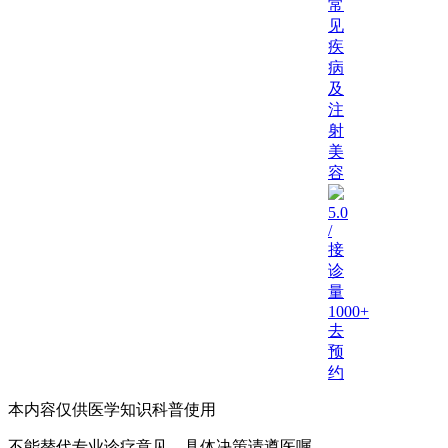
常
见
疾
病
及
注
射
美
容
5.0
/
接
诊
量
1000+
去
预
约
本内容仅供医学知识科普使用
不能替代专业诊疗意见，具体决策请遵医嘱