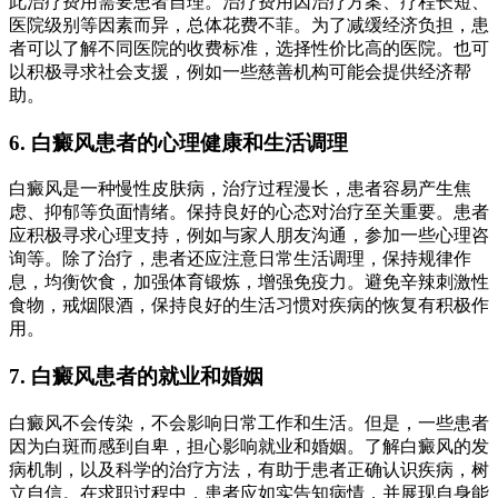
此治疗费用需要患者自理。治疗费用因治疗方案、疗程长短、
医院级别等因素而异，总体花费不菲。为了减缓经济负担，患
者可以了解不同医院的收费标准，选择性价比高的医院。也可
以积极寻求社会支援，例如一些慈善机构可能会提供经济帮
助。
6. 白癜风患者的心理健康和生活调理
白癜风是一种慢性皮肤病，治疗过程漫长，患者容易产生焦
虑、抑郁等负面情绪。保持良好的心态对治疗至关重要。患者
应积极寻求心理支持，例如与家人朋友沟通，参加一些心理咨
询等。除了治疗，患者还应注意日常生活调理，保持规律作
息，均衡饮食，加强体育锻炼，增强免疫力。避免辛辣刺激性
食物，戒烟限酒，保持良好的生活习惯对疾病的恢复有积极作
用。
7. 白癜风患者的就业和婚姻
白癜风不会传染，不会影响日常工作和生活。但是，一些患者
因为白斑而感到自卑，担心影响就业和婚姻。了解白癜风的发
病机制，以及科学的治疗方法，有助于患者正确认识疾病，树
立自信。在求职过程中，患者应如实告知病情，并展现自身能