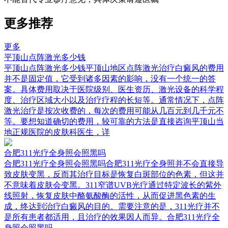
更多推荐
更多
平顶山点阵激光多少钱
平顶山点阵激光多少钱平顶山地区点阵激光治疗白癜风的费用
并不是固定值，它受到诸多因素的影响，没有一个统一的答
案。具体费用取决于医院级别、医生资历、激光设备的科学程
度、治疗区域大小以及治疗疗程的长短等。通常情况下，点阵
激光治疗是按次收费的，每次的费用可能从几百元到几千元不
等。要想知道确切的费用，较可靠的方法是直接咨询平顶山当
地正规医院的皮肤科医生，详
合肥311光疗全身照会照黑吗
合肥311光疗全身照会照黑吗合肥311光疗全身照并不会直接导
致皮肤变黑，反而其治疗目标是恢复白斑部位的色素，但这并
不意味着皮肤会变黑。311窄谱UVB光疗通过特定波长的紫外
线照射，恢复皮肤中酪氨酸酶的活性，从而促进黑色素的生
成，终达到治疗白癜风的目的。需要注意的是，311光疗并不
是所有患者都适用，且治疗的效果因人而异。合肥311光疗全
身照会照黑吗，